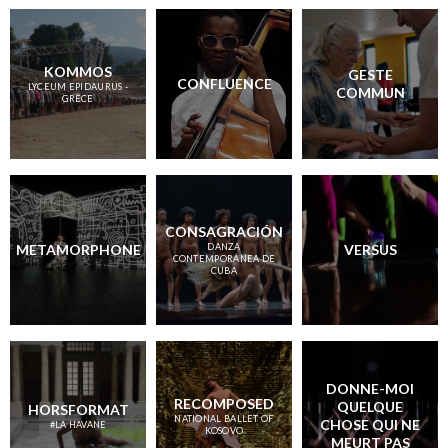
KOMMOS
GESTE
CONFLUENCE
LYCEUM EPIDAURUS -
COMMUN
GRÈCE
CONSAGRACIÓN
METAMORPHONE
DANZA
VERSUS
CONTEMPORÁNEA DE
CUBA
DONNE-MOI
RECOMPOSED
QUELQUE
HORSFORMAT
NATIONAL BALLET OF
CHOSE QUI NE
#LA HAVANE
KOSOVO
MEURT PAS