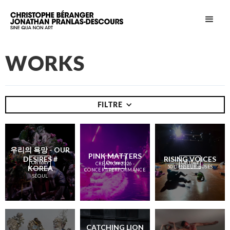
WORKS
FILTRE
우리의 욕망 - OUR
PINK MATTERS
DESIRES #
RISING VOICES
On tour
On tour
On tour
CRÉATION 2026 -
KOREA
50 DANSEUR.EUSES
CONCERT/PERFORMANCE
SÉOUL
CATCHING LION