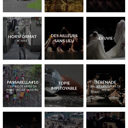
DES AILLEURS
HORSFORMAT
EXUVIE
SANS LIEU
#CHINE
PASSARELLA#10
SÉRÉNADE
TOPIE
CENTRO DE ARTES DA
BALLET DE L’OPÉRA DE
IMPITOYABLE
MARÉ - RIO DE JANEIRO
METZ